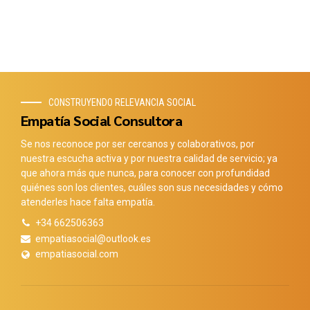
CONSTRUYENDO RELEVANCIA SOCIAL
Empatía Social Consultora
Se nos reconoce por ser cercanos y colaborativos, por
nuestra escucha activa y por nuestra calidad de servicio; ya
que ahora más que nunca, para conocer con profundidad
quiénes son los clientes, cuáles son sus necesidades y cómo
atenderles hace falta empatía.
+34 662506363
empatiasocial@outlook.es
empatiasocial.com