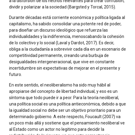
a la distorsión de los hechos relevantes para crear confusión,
dividir y polarizar a la sociedad (Bargsted y Torcal, 2015).
Durante décadas está corriente económica y política ligada al
capitalismo, ha sabido consolidar una potente red de poder,
para diseñar un discurso ideológico que refuerza las
individualidades y la indiferencia, menoscabando la cohesión
de lo colectivo y lo social (Laval y Dardot, 2017). Es decir,
obliga a la ciudadanía a sobrevivir cada día en un escenario de
competitividad permanente, creando una burbuja de
desigualdades intergeneracional, que vive en constante
incertidumbre sin expectativas de mejorar en el presente y
futuro.
En este sentido, el neoliberalismo ha sido muy hábil al
apropiarse del concepto de libertad individual, y eso es un
síntoma que todo puede ir a peor. Para la teoría neoliberal,
una política social es una política antieconómica, debido a que
la igualdad social no debe ser un objetivo prioritario para un
determinado gobierno. A este respecto, Foucault (2007) va
un poco más allá y sostiene que el pensamiento neoliberal ve
al Estado como un actor no legitimo para decidir la