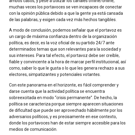
ambos casos, y pese a utilizar los canales offline/online,
muchas veces los portavoces se ven incapaces de conectar
con la opinión pública debido a que la gente ya está cansada
de las palabras, y exigen cada vez más hechos tangibles.
A modo de conclusión, podemos señalar que el portavoz es
un cargo de máxima confianza dentro de la organización
política, es decir, es la voz oficial de su partido 24/7 ante
determinados temas que son relevantes para la sociedad y
sus intereses. Para tal efecto, el portavoz debe ser creíble,
fiable y convincente a la hora de marcar perfil institucional, así
como, saber lo que le gusta o lo que les genera rechazo a sus
electores, simpatizantes y potenciales votantes.
Con este panorama en el horizonte, es fácil comprender y
darse cuenta que la actividad política se encuentra
sobreexcitada en modo “crisis permanente”. De hecho, la
política se caracteriza porque siempre aparecen situaciones
de dificultad que puede ser aprovechado hábilmente por los
adversarios políticos, y es precisamente en ese contexto,
donde los portavoces han de estar siempre accesible para los
medios de comunicación.