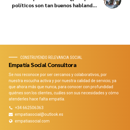
políticos son tan buenos hablando y
tan malos escuchando?
CONSTRUYENDO RELEVANCIA SOCIAL
Empatía Social Consultora
Se nos reconoce por ser cercanos y colaborativos, por
nuestra escucha activa y por nuestra calidad de servicio; ya
que ahora más que nunca, para conocer con profundidad
quiénes son los clientes, cuáles son sus necesidades y cómo
atenderles hace falta empatía.
+34 662506363
empatiasocial@outlook.es
empatiasocial.com